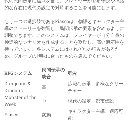
代の民間伝承に焦点を当て、プレイヤーが都市伝説や神話
的な存在に現代の設定で対峙することを可能にします。
もう一つの選択肢であるFiascoは、物語とキャラクター主
導のストーリーを強調し、民間伝承の要素を含めるように
調整できます。このシステムは、プレイヤーが自分自身の
神話的なシナリオを作成することを奨励し、高い適応性を
持っています。各システムにはそれぞれの強みがあるた
め、グループの興味に合ったものを選んでください。
民間伝承の
RPGシステム
強み
統合
Dungeons &
広範な伝承、多様なクリー
高
Dragons
チャー
Monster of the
中
現代の設定、都市伝説
Week
キャラクター主導、適応可
Fiasco
変動
能