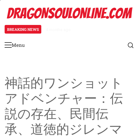
Skip
DRAGONSOULONLINE.COM
to
content
BREAKING NEWS
4 months ago
ファンタジー ワンショット アドベ
Menu
Primary
Menu
神話的ワンショット
アドベンチャー：伝
説の存在、民間伝
承、道徳的ジレンマ