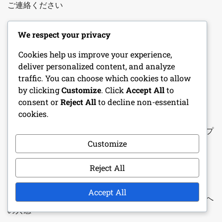
ご連絡ください
ユーザー同意書
We respect your privacy
クッキーとトラッキング
Cookies help us improve your experience,
deliver personalized content, and analyze
プライバシーポリシー
traffic. You can choose which cookies to allow
by clicking
Customize
. Click
Accept All
to
consent or
Reject All
to decline non-essential
最近の投稿
cookies.
イニシアティブトラッカー：ターン順序、戦闘の流れ、プ
レイヤー管理
Customize
ファンタジー ワンショット アドベンチャー: 魔法の生き
Reject All
物、壮大なクエスト、宝探し
Accept All
ドルイドキャラクターシート：自然の呪文、変身、動物へ
の共感