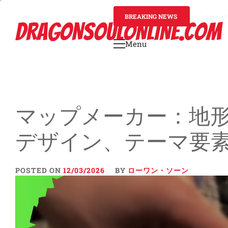
Skip
to
BREAKING NEWS
4 mont
DRAGONSOULONLINE.COM
content
Menu
Primary
Menu
マップメーカー：地
デザイン、テーマ要
POSTED ON
12/03/2026
BY
ローワン・ソーン