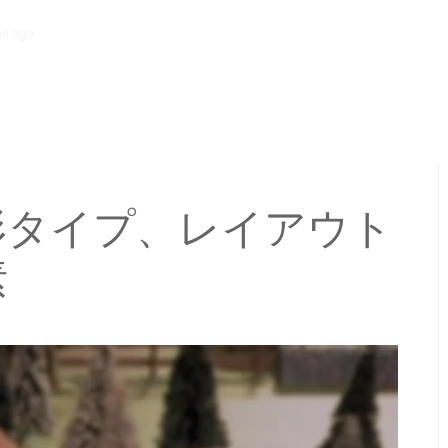
hs ago
ファンタジー ワンショット アドベンチャー: 魔法の生き物、壮大な
形タイプ、レイアウト
素